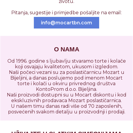
životu.
Pitanja, sugestije i primjedbe pošaljite na email:
info
@
mocartbn
.
com
O NAMA
Od 1996. godine s ljubavlju stvaramo torte i kolače
koji osvajaju kvalitetom, ukusom i izgledom.
Naši počeci vezani su za poslastičarnicu Mozart u
Bijeljini, a danas poslujemo pod imenom Mocart
torte i kolači u okviru privrednog društva
KontoProm d.o.o. Bijeljina.
Naši proizvodi dostupni su u Mocart diskontu i kod
ekskluzivnih prodavaca Mozart poslastičarnica.
U našem timu danas radi više od 70 zaposlenih,
posvećenih svakom detalju u proizvodnji i prodaji.