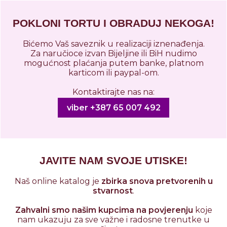
POKLONI TORTU I OBRADUJ NEKOGA!
Bićemo Vaš saveznik u realizaciji iznenađenja.
Za naručioce izvan Bijeljine ili BiH nudimo
mogućnost plaćanja putem banke, platnom
karticom ili paypal-om.
Kontaktirajte nas na:
viber +387 65 007 492
JAVITE NAM SVOJE UTISKE!
Naš online katalog je
zbirka snova pretvorenih u
stvarnost
.
Zahvalni smo našim kupcima na povjerenju
koje
nam ukazuju za sve važne i radosne trenutke u