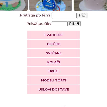
Pretraga po temi:
Prikaži po šifri:
SVADBENE
DJEČIJE
SVEČANE
KOLAČI
UKUSI
MODELI TORTI
USLOVI DOSTAVE