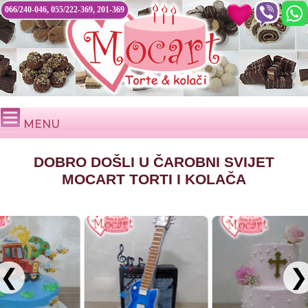
066/240-046, 055/222-369, 201-369
MENU
DOBRO DOŠLI U ČAROBNI SVIJET
MOCART TORTI I KOLAČA
❮