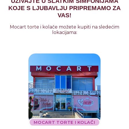
UŽIVAJTE U SLATKIM SIMFONIJAMA
KOJE S LJUBAVLJU PRIPREMAMO ZA
VAS!
Mocart torte i kolače možete kupiti na sledećim
lokacijama:
MOCART TORTE I KOLAČI