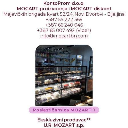
KontoProm d.o.o.
MOCART proizvodnja i MOCART diskont
Majevičkih brigada kvart 52/24, Novi Dvorovi - Bijeljina
+387 55 222 369
+387 66 240 046
+387 65 007 492 (Viber)
info
@
mocartbn
.
com
Poslastičarnica MOZART 1
Ekskluzivni prodavac**
U.R. MOZART s.p.