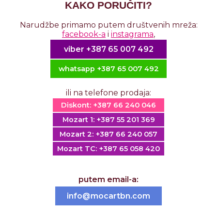
KAKO PORUČITI?
Narudžbe primamo putem društvenih mreža:
facebook-a
i
instagrama
,
viber +387 65 007 492
whatsapp +387 65 007 492
ili na telefone prodaja:
Diskont:
+387 66 240 046
Mozart 1:
+387 55 201 369
Mozart 2:
+387 66 240 057
Mozart TC:
+387 65 058 420
putem email-a:
info
@
mocartbn
.
com