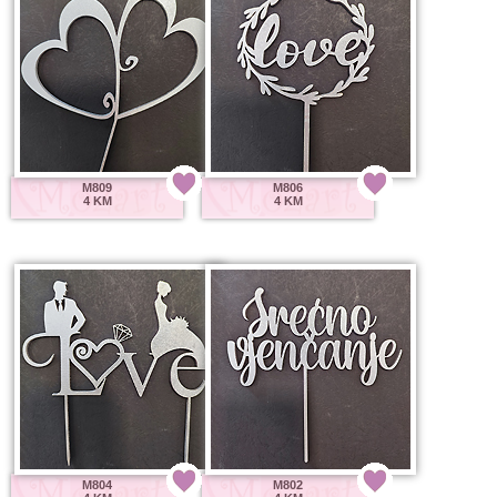
M809
M806
4 KM
4 KM
M804
M802