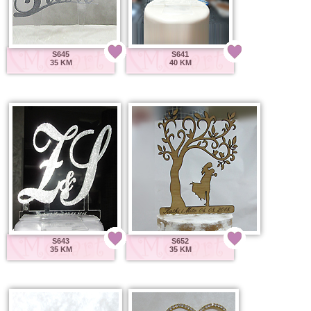
S645
S641
35 KM
40 KM
S643
S652
35 KM
35 KM