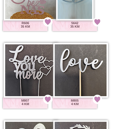
R606
S642
35 KM
35 KM
M807
M805
4 KM
4 KM