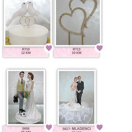
R710
R713
12 KM
10 KM
S656
- MLADENCI
S617
65 KM