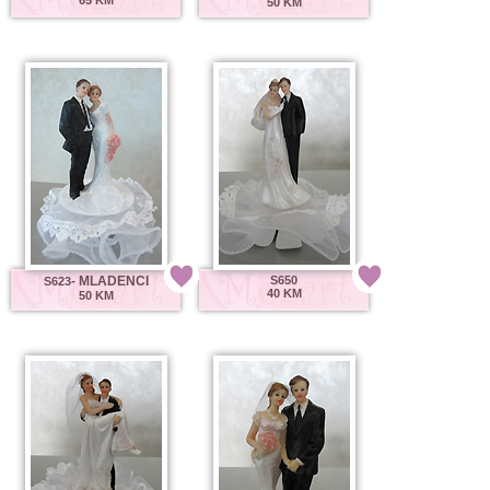
50 KM
- MLADENCI
S650
S623
40 KM
50 KM