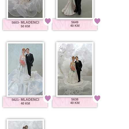
- MLADENCI
S649
S603
40 KM
50 KM
- MLADENCI
S638
S621
40 KM
40 KM