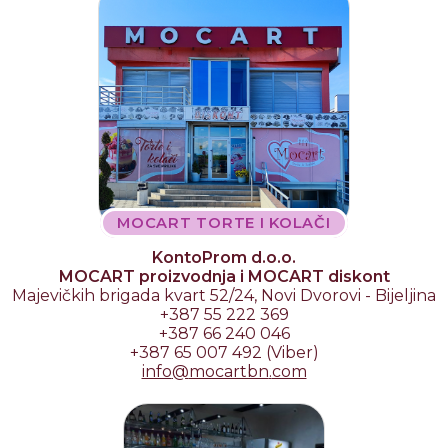
MOCART TORTE I KOLAČI
KontoProm d.o.o.
MOCART proizvodnja i MOCART diskont
Majevičkih brigada kvart 52/24, Novi Dvorovi - Bijeljina
+387 55 222 369
+387 66 240 046
+387 65 007 492 (Viber)
info
@
mocartbn
.
com