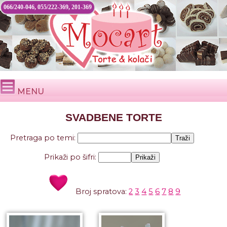
066/240-046, 055/222-369, 201-369
MENU
SVADBENE TORTE
Pretraga po temi:
Prikaži po šifri:
Broj spratova:
2
3
4
5
6
7
8
9