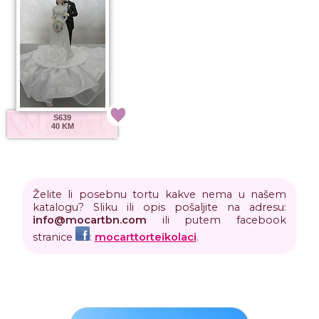
S639
40 KM
Želite li posebnu tortu kakve nema u našem
katalogu? Sliku ili opis pošaljite na adresu:
info
@
mocartbn
.
com
ili putem facebook
stranice
:
mocarttorteikolaci
.