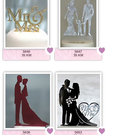
S640
S647
35 KM
35 KM
S636
S653