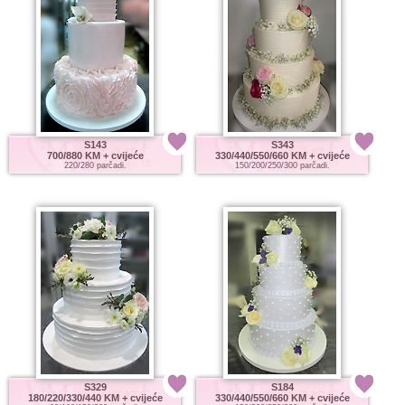
S143
S343
700/880 KM
+ cvijeće
330/440/550/660 KM
+ cvijeće
220/280 parčadi.
150/200/250/300 parčadi.
S329
S184
180/220/330/440 KM
+ cvijeće
330/440/550/660 KM
+ cvijeće