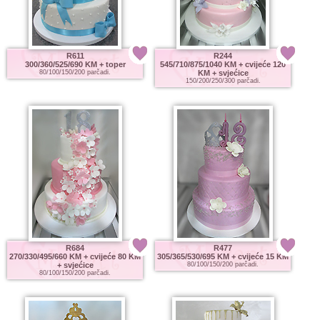
R611
R244
300/360/525/690 KM
+ toper
545/710/875/1040 KM
+ cvijeće 120
80/100/150/200 parčadi.
KM + svjećice
150/200/250/300 parčadi.
R684
R477
270/330/495/660 KM
+ cvijeće 80 KM
305/365/530/695 KM
+ cvijeće 15 KM
+ svjećice
80/100/150/200 parčadi.
80/100/150/200 parčadi.