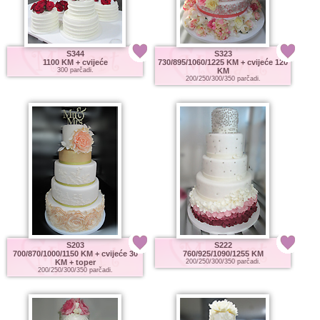
S344
S323
1100 KM
+ cvijeće
730/895/1060/1225 KM
+ cvijeće 120
300 parčadi.
KM
200/250/300/350 parčadi.
S203
S222
700/870/1000/1150 KM
+ cvijeće 30
760/925/1090/1255 KM
KM + toper
200/250/300/350 parčadi.
200/250/300/350 parčadi.