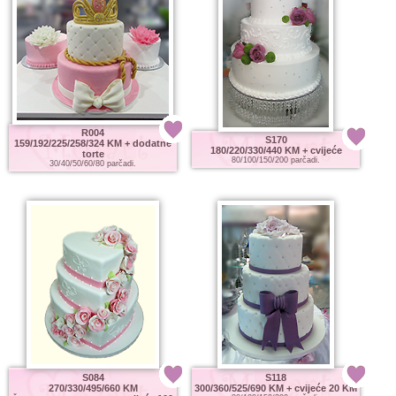
R004
S170
159/192/225/258/324 KM
+ dodatne
180/220/330/440 KM
+ cvijeće
torte
80/100/150/200 parčadi.
30/40/50/60/80 parčadi.
S084
S118
270/330/495/660 KM
300/360/525/690 KM
+ cvijeće 20 KM