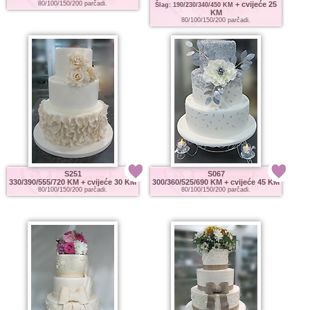
80/100/150/200 parčadi.
+ cvijeće 25
Šlag: 190/230/340/450 KM
KM
80/100/150/200 parčadi.
S251
S067
330/390/555/720 KM
+ cvijeće 30 KM
300/360/525/690 KM
+ cvijeće 45 KM
80/100/150/200 parčadi.
80/100/150/200 parčadi.