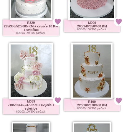
R329
M009
295/355/520/685 KM
+ cvijeće 10 KM
200/240/350/460 KM
+ svjećice
80/100/150/200 parčadi.
80/100/150/200 parčadi.
M059
R100
210/250/360/470 KM
+ cvijeće +
220/260/370/480 KM
svjećice
80/100/150/200 parčadi.
80/100/150/200 parčadi.