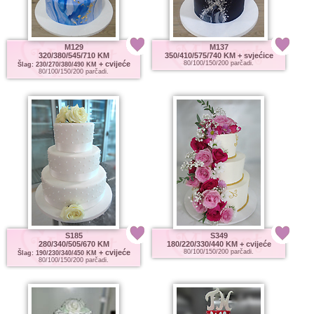
M129
M137
320/380/545/710 KM
350/410/575/740 KM
+ svjećice
+ cvijeće
80/100/150/200 parčadi.
Šlag: 230/270/380/490 KM
80/100/150/200 parčadi.
S185
S349
280/340/505/670 KM
180/220/330/440 KM
+ cvijeće
+ cvijeće
80/100/150/200 parčadi.
Šlag: 190/230/340/450 KM
80/100/150/200 parčadi.