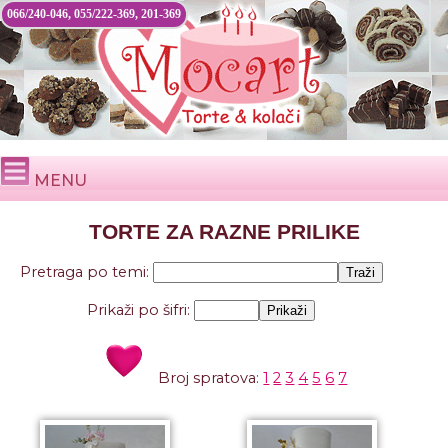
066/240-046, 055/222-369, 201-369
MENU
TORTE ZA RAZNE PRILIKE
Pretraga po temi:
Prikaži po šifri:
Broj spratova:
1
2
3
4
5
6
7