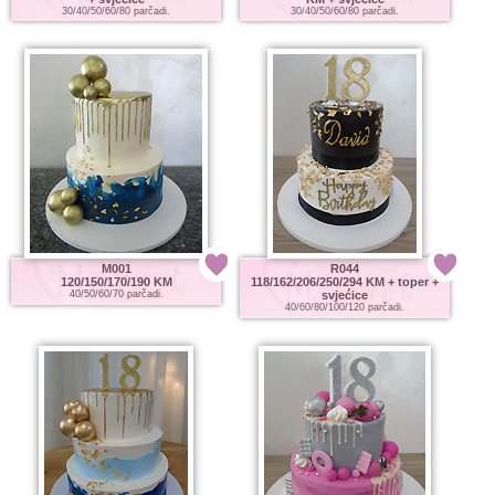
30/40/50/60/80 parčadi.
30/40/50/60/80 parčadi.
M001
R044
120/150/170/190 KM
118/162/206/250/294 KM
+ toper +
40/50/60/70 parčadi.
svjećice
40/60/80/100/120 parčadi.