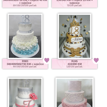
+ svjećice
svjecice
80/100/150/200 parčadi.
70/100 parčadi.
R983
R245
340/400/565/730 KM
+ svjećice
410/490 KM
80/100/150/200 parčadi.
120/150 parčadi.