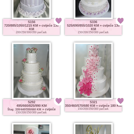
S156
S336
720/885/1050/1215 KM
+ cvijeće 130
525/690/855/1020 KM
+ cvijeće 130
KM
KM
200/250/300/350 parčadi.
150/200/250/300 parčadi.
S292
S321
495/660/825/990 KM
350/460/570/680 KM
+ cvijeće 180 KM
+ cvijeće
150/200/250/300 parčadi.
Šlag: 330/440/550/660 KM
150/200/250/300 parčadi.