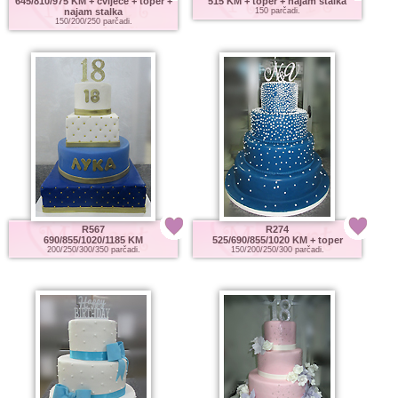
645/810/975 KM
+ cvijeće + toper +
515 KM
+ toper + najam stalka
najam stalka
150 parčadi.
150/200/250 parčadi.
R567
R274
690/855/1020/1185 KM
525/690/855/1020 KM
+ toper
200/250/300/350 parčadi.
150/200/250/300 parčadi.