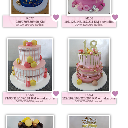
R077
M106
230/270/380/490 KM
101/123/145/167/211 KM
+ svjećice
80/100/150/200 parčadi.
30/40/50/60/80 parčadi.
R964
R993
71/93/115/137/181 KM
+ makaronsi
129/162/195/228/294 KM
+ makaronsi
30/40/50/60/80 parčadi.
30/40/50/60/80 parčadi.