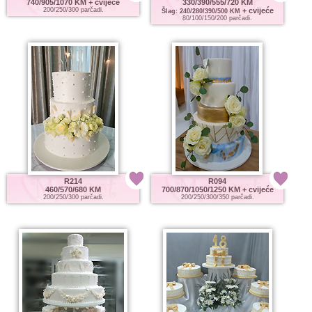
740/905/1070 KM
+ cvijeće
330/390/555/720 KM
200/250/300 parčadi.
+ cvijeće
Šlag: 240/280/390/500 KM
80/100/150/200 parčadi.
R214
R094
460/570/680 KM
700/870/1050/1250 KM
+ cvijeće
200/250/300 parčadi.
200/250/300/350 parčadi.