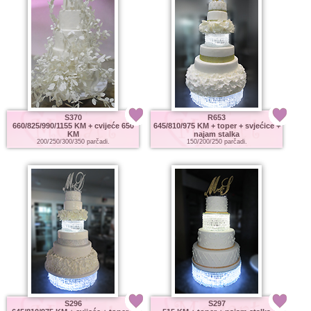
S370
R653
660/825/990/1155 KM
+ cvijeće 650
645/810/975 KM
+ toper + svjećice +
KM
najam stalka
200/250/300/350 parčadi.
150/200/250 parčadi.
S296
S297