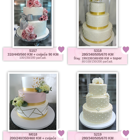
S157
S318
310/440/560 KM
+ cvijeće 90 KM
280/340/505/670 KM
100/150/200 parčadi.
+ toper
Šlag: 190/230/340/450 KM
80/100/150/200 parčadi.
M018
S219
200/240/350/460 KM
+ cvijeće
280/340/505/670 KM