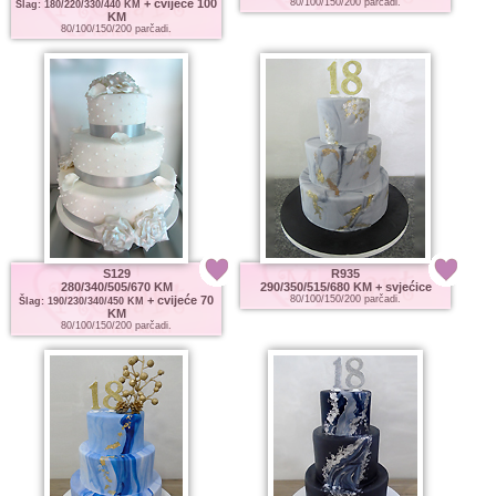
+ cvijeće 100
80/100/150/200 parčadi.
Šlag: 180/220/330/440 KM
KM
80/100/150/200 parčadi.
S129
R935
280/340/505/670 KM
290/350/515/680 KM
+ svjećice
+ cvijeće 70
80/100/150/200 parčadi.
Šlag: 190/230/340/450 KM
KM
80/100/150/200 parčadi.