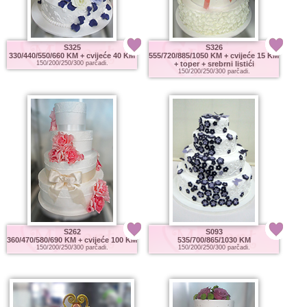
S325
S326
330/440/550/660 KM
+ cvijeće 40 KM
555/720/885/1050 KM
+ cvijeće 15 KM
150/200/250/300 parčadi.
+ toper + srebrni listići
150/200/250/300 parčadi.
S262
S093
360/470/580/690 KM
+ cvijeće 100 KM
535/700/865/1030 KM
150/200/250/300 parčadi.
150/200/250/300 parčadi.