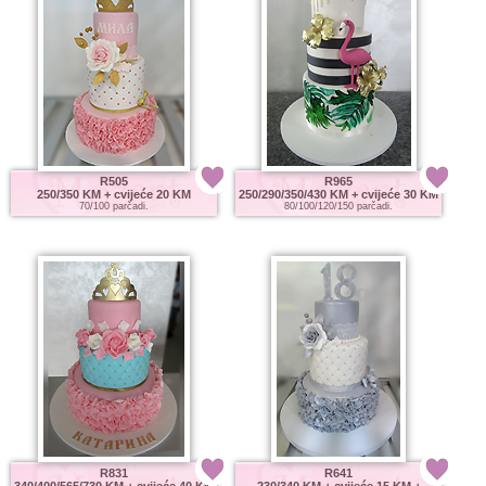
R505
R965
250/350 KM
+ cvijeće 20 KM
250/290/350/430 KM
+ cvijeće 30 KM
70/100 parčadi.
80/100/120/150 parčadi.
R831
R641
340/400/565/730 KM
+ cvijeće 40 KM
230/340 KM
+ cvijeće 15 KM +