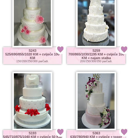
S243
S259
525/690/855/1020 KM
+ cvijeće 100
700/865/1030/1195 KM
+ cvijeće 100
KM
KM + najam stalka
150/200/250/300 parčadi.
200/250/300/350 parčadi.
S193
S363
545/710/875/1040 KM
+ cvijeće 50 KM
630/780/940 KM
+ cvijeće + toper