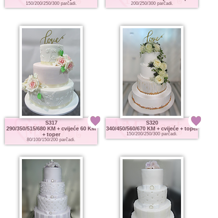
150/200/250/300 parčadi.
200/250/300 parčadi.
S317
S320
290/350/515/680 KM
+ cvijeće 60 KM
340/450/560/670 KM
+ cvijeće + toper
+ toper
150/200/250/300 parčadi.
80/100/150/200 parčadi.