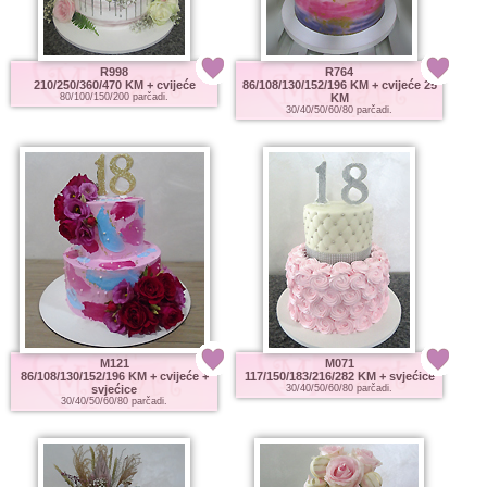
R998
R764
210/250/360/470 KM
+ cvijeće
86/108/130/152/196 KM
+ cvijeće 25
80/100/150/200 parčadi.
KM
30/40/50/60/80 parčadi.
M121
M071
86/108/130/152/196 KM
+ cvijeće +
117/150/183/216/282 KM
+ svjećice
svjećice
30/40/50/60/80 parčadi.
30/40/50/60/80 parčadi.