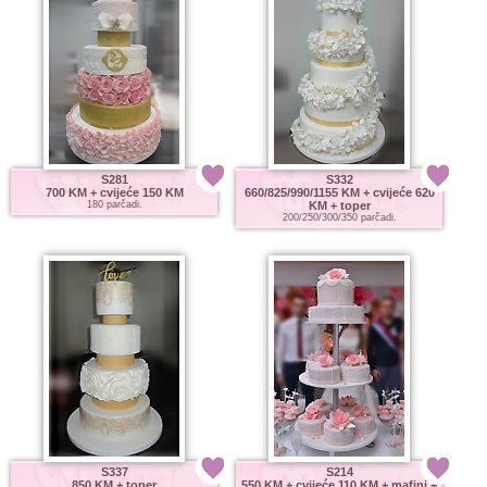
S281
S332
700 KM
+ cvijeće 150 KM
660/825/990/1155 KM
+ cvijeće 620
180 parčadi.
KM + toper
200/250/300/350 parčadi.
S337
S214
850 KM
+ toper
550 KM
+ cvijeće 110 KM + mafini +