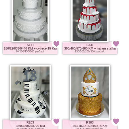
S171
S331
180/220/330/440 KM
+ cvijeće 15 KM
350/460/570/680 KM
+ najam stalka
80/100/150/200 parčadi.
150/200/250/300 parčadi.
R203
R383
330/390/555/720 KM
149/182/215/248/314 KM
80/100/150/200 parčadi.
30/40/50/60/80 parčadi.