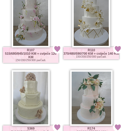
R107
R110
515/680/845/1010 KM
+ cvijeće 120
370/480/590/700 KM
+ cvijeće 140 KM
KM
150/200/250/300 parčadi.
150/200/250/300 parčadi.
S369
R174