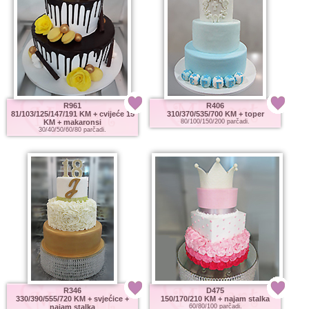
R961
R406
81/103/125/147/191 KM
+ cvijeće 15
310/370/535/700 KM
+ toper
KM + makaronsi
80/100/150/200 parčadi.
30/40/50/60/80 parčadi.
R346
D475
330/390/555/720 KM
+ svjećice +
150/170/210 KM
+ najam stalka
najam stalka
60/80/100 parčadi.