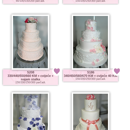
80/100/150/200 parčadi.
150/200/250/300 parčadi.
S208
S186
330/440/550/660 KM
+ cvijeće +
340/450/560/670 KM
+ cvijeće 40 KM
najam stalka
150/200/250/300 parčadi.
150/200/250/300 parčadi.