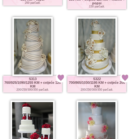
200 parčadi.
popsi
150 parčadi.
S313
S322
760/925/1090/1255 KM
+ cvijeće 120
700/865/1030/1195 KM
+ cvijeće 200
KM
KM
200/250/300/350 parčadi.
200/250/300/350 parčadi.