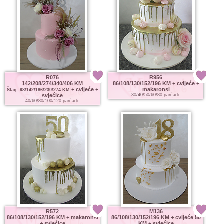
R076
R956
142/208/274/340/406 KM
86/108/130/152/196 KM
+ cvijeće +
+ cvijeće +
makaronsi
Šlag: 98/142/186/230/274 KM
svjećice
30/40/50/60/80 parčadi.
40/60/80/100/120 parčadi.
R572
M136
86/108/130/152/196 KM
+ makaronsi
86/108/130/152/196 KM
+ cvijeće 50
+ svjećice
KM + svjećice