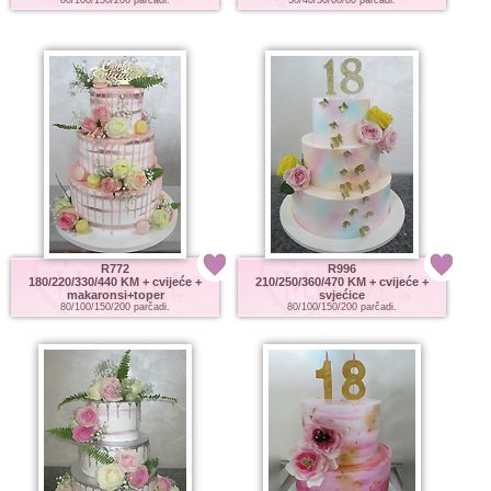
R772
R996
180/220/330/440 KM
+ cvijeće +
210/250/360/470 KM
+ cvijeće +
makaronsi+toper
svjećice
80/100/150/200 parčadi.
80/100/150/200 parčadi.