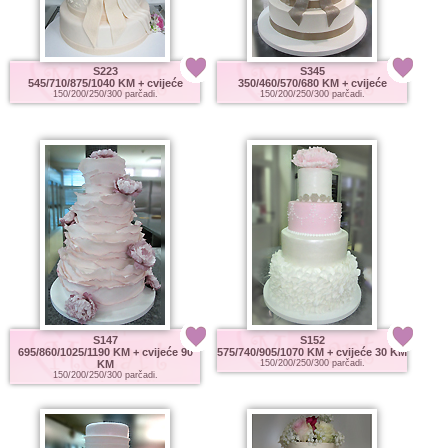
S223
S345
545/710/875/1040 KM
+ cvijeće
350/460/570/680 KM
+ cvijeće
150/200/250/300 parčadi.
150/200/250/300 parčadi.
S147
S152
695/860/1025/1190 KM
+ cvijeće 90
575/740/905/1070 KM
+ cvijeće 30 KM
KM
150/200/250/300 parčadi.
150/200/250/300 parčadi.