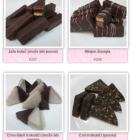
Jafa kolač (može biti posno)
Minjon štangla
K207
K208
Crno-bijeli trokutići (može biti
Crni trokutići (posno)
posno)