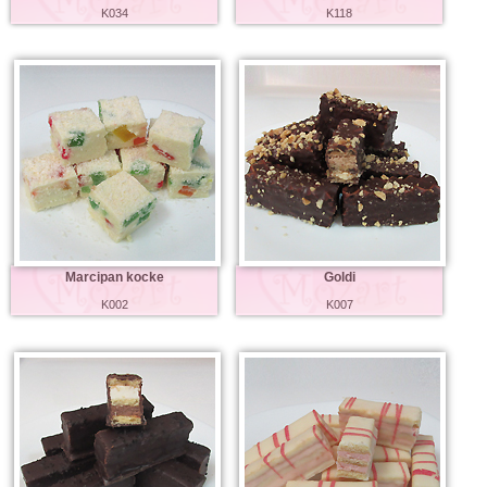
K034
K118
Marcipan kocke
Goldi
K002
K007