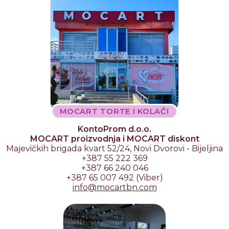
MOCART TORTE I KOLAČI
KontoProm d.o.o.
MOCART proizvodnja i MOCART diskont
Majevičkih brigada kvart 52/24, Novi Dvorovi - Bijeljina
+387 55 222 369
+387 66 240 046
+387 65 007 492 (Viber)
info
@
mocartbn
.
com