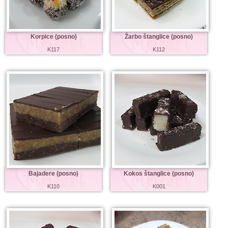
Korpice (posno)
Žarbo štanglice (posno)
K117
K112
Bajadere (posno)
Kokos štanglice (posno)
K110
K001