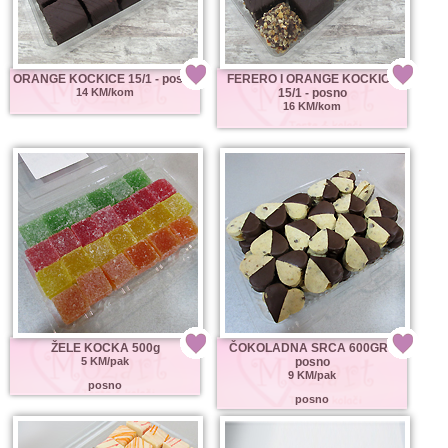
ORANGE KOCKICE 15/1 - posno
FERERO I ORANGE KOCKICE
14 KM/kom
15/1 - posno
16 KM/kom
ŽELE KOCKA 500g
ČOKOLADNA SRCA 600GR -
5 KM/pak
posno
9 KM/pak
posno
posno