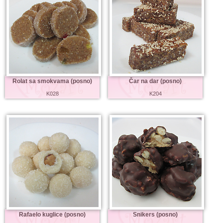
Rolat sa smokvama (posno)
Čar na dar (posno)
K028
K204
Rafaelo kuglice (posno)
Snikers (posno)