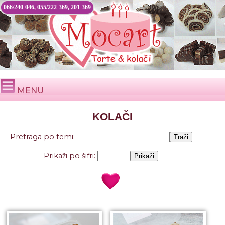
066/240-046, 055/222-369, 201-369
MENU
KOLAČI
Pretraga po temi:
Prikaži po šifri: