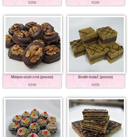
K209
K104
Minjon-orah crni (posno)
Bodin kolač (posno)
K109
K035