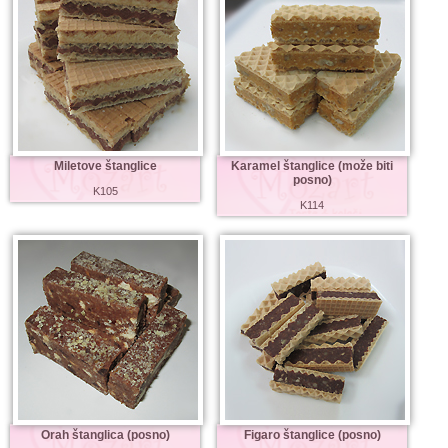
Miletove štanglice
Karamel štanglice (može biti
posno)
K105
K114
Orah štanglica (posno)
Figaro štanglice (posno)