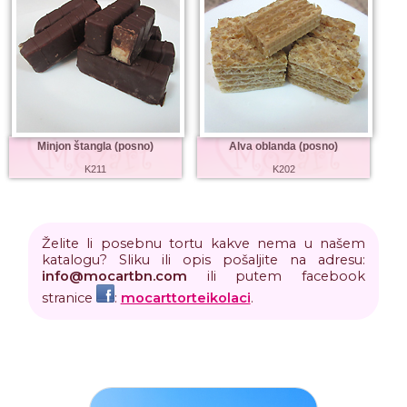
Minjon štangla (posno)
Alva oblanda (posno)
K211
K202
Želite li posebnu tortu kakve nema u našem
katalogu? Sliku ili opis pošaljite na adresu:
info
@
mocartbn
.
com
ili putem facebook
stranice
:
mocarttorteikolaci
.