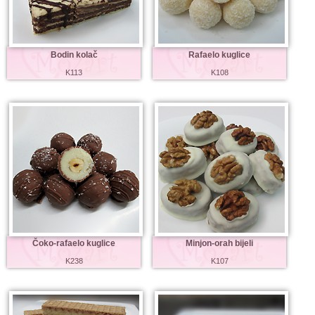
Bodin kolač
Rafaelo kuglice
K113
K108
Čoko-rafaelo kuglice
Minjon-orah bijeli
K238
K107