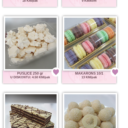
18 KM/pak
9 KM/kom
PUSLICE 250 gr
MAKARONS 10/1
U DISKONTU: 4.50 KM/pak
13 KM/pak