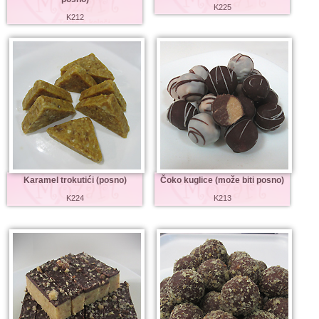
K225
K212
Karamel trokutići (posno)
Čoko kuglice (može biti posno)
K224
K213