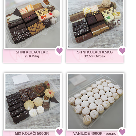
SITNI KOLAČI 1KG
SITNI KOLAČI 0.5KG
25 KM/kg
12.50 KM/pak
MIX KOLAČI 500GR
VANILICE 400GR - posno