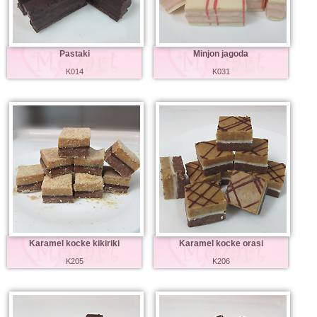
Pastaki
Minjon jagoda
K014
K031
Karamel kocke kikiriki
Karamel kocke orasi
K205
K206