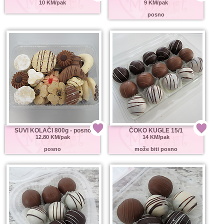
10 KM/pak
9 KM/pak
posno
SUVI KOLAČI 800g - posno
ČOKO KUGLE 15/1
12.80 KM/pak
14 KM/pak
posno
može biti posno