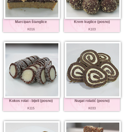
Marcipan štanglice
Krem kuglice (posno)
K016
K103
Kokos rolat - bijeli (posno)
Nugat rolatić (posno)
K115
K033