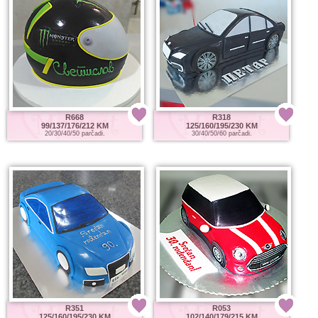
R668
R318
99/137/176/212 KM
125/160/195/230 KM
20/30/40/50 parčadi.
30/40/50/60 parčadi.
R351
R053
125/160/195/230 KM
102/140/179/215 KM