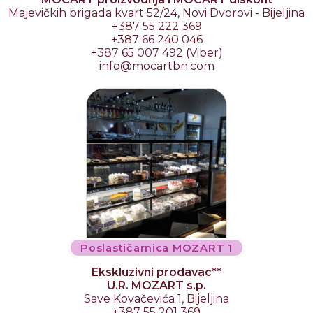
Majevičkih brigada kvart 52/24, Novi Dvorovi - Bijeljina
+387 55 222 369
+387 66 240 046
+387 65 007 492 (Viber)
info
@
mocartbn
.
com
Poslastičarnica MOZART 1
Ekskluzivni prodavac**
U.R. MOZART s.p.
Save Kovačevića 1, Bijeljina
+387 55 201 369