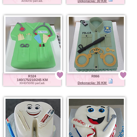
Dekoracija: 30 KM
30/40/50 parčadi.
R324
R866
140/175/210/245 KM
Dekoracija: 35 KM
30/40/50/60 parčadi.