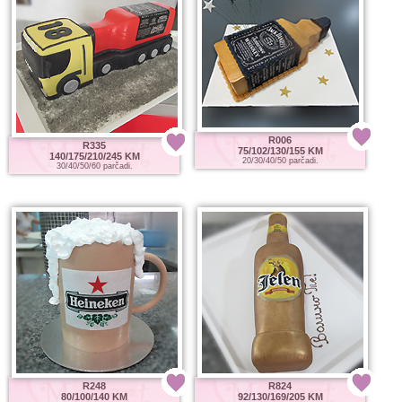
R006
R335
75/102/130/155 KM
140/175/210/245 KM
20/30/40/50 parčadi.
30/40/50/60 parčadi.
R248
R824
80/100/140 KM
92/130/169/205 KM