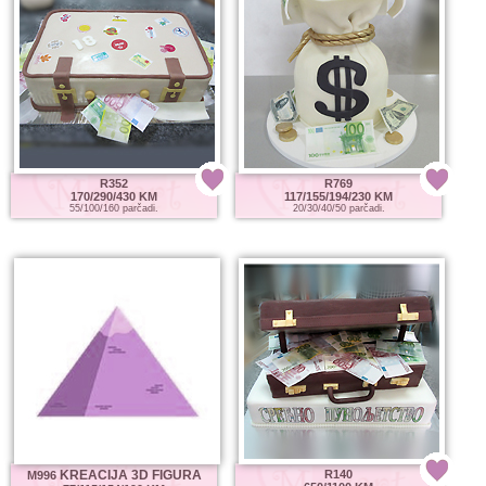
R352
R769
170/290/430 KM
117/155/194/230 KM
55/100/160 parčadi.
20/30/40/50 parčadi.
KREACIJA 3D FIGURA
R140
M996