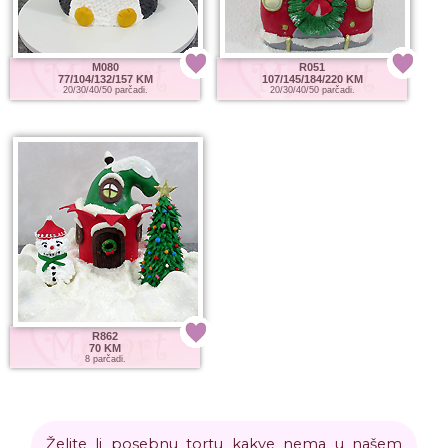
M080
R051
77/104/132/157 KM
107/145/184/220 KM
20/30/40/50 parčadi.
20/30/40/50 parčadi.
R862
70 KM
8 parčadi.
Želite li posebnu tortu kakve nema u našem