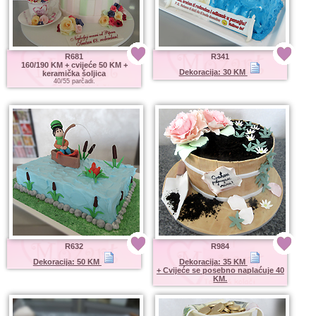
R681
R341
160/190 KM
+ cvijeće 50 KM +
Dekoracija: 30 KM
keramička šoljica
40/55 parčadi.
R632
R984
Dekoracija: 50 KM
Dekoracija: 35 KM
+ Cvijeće se posebno naplaćuje 40
KM.