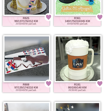
R825
R361
99/137/176/212 KM
140/175/210/245 KM
20/30/40/50 parčadi.
30/40/50/60 parčadi.
R808
R191
97/135/174/210 KM
80/100/140 KM
20/30/40/50 parčadi.
20/30/40 parčadi.