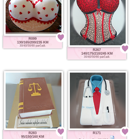
R099
130/165/200/235 KM
30/40/50/60 parčadi.
R267
140/175/210/245 KM
30/40/50/60 parčadi.
R283
R171
95/150/160 KM