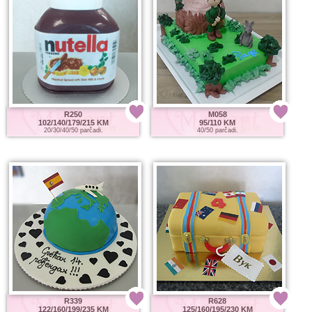
R250
M058
102/140/179/215 KM
95/110 KM
20/30/40/50 parčadi.
40/50 parčadi.
R339
R628
122/160/199/235 KM
125/160/195/230 KM