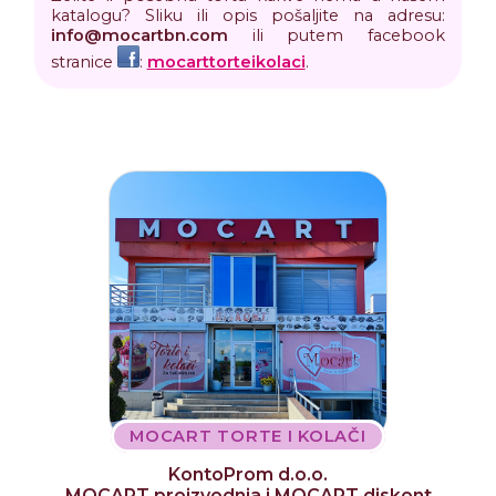
katalogu? Sliku ili opis pošaljite na adresu:
info
@
mocartbn
.
com
ili putem facebook
stranice
:
mocarttorteikolaci
.
MOCART TORTE I KOLAČI
KontoProm d.o.o.
MOCART proizvodnja i MOCART diskont