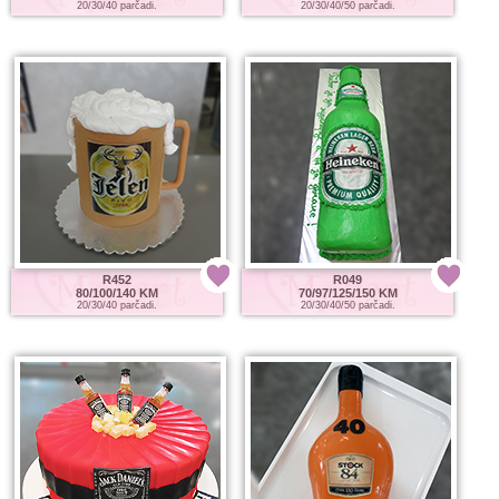
20/30/40 parčadi.
20/30/40/50 parčadi.
R452
R049
80/100/140 KM
70/97/125/150 KM
20/30/40 parčadi.
20/30/40/50 parčadi.