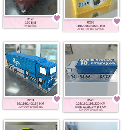
R176
R265
170 KM
110/200/350/550 KM
40 parčadi.
20/40/100/160 parčadi.
R231
R529
92/116/140/164 KM
125/160/195/230 KM
30/40/50/60 parčadi.
Šlag: 92/116/140/164 KM
30/40/50/60 parčadi.