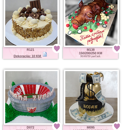
R121
M138
150/200/250 KM
Dekoracija: 10 KM
30/40/50 parčadi.
D072
M095