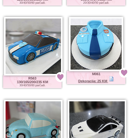
30/40/50/60 parčadi.
20/30/40/50 parčadi.
M061
R563
Dekoracija: 25 KM
130/165/200/235 KM
30/40/50/60 parčadi.