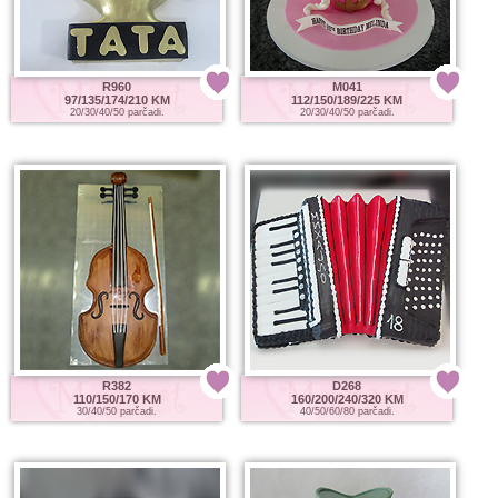
R960
M041
97/135/174/210 KM
112/150/189/225 KM
20/30/40/50 parčadi.
20/30/40/50 parčadi.
R382
D268
110/150/170 KM
160/200/240/320 KM
30/40/50 parčadi.
40/50/60/80 parčadi.