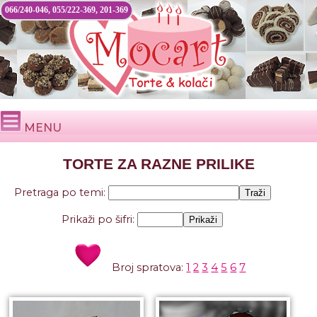
066/240-046, 055/222-369, 201-369
MENU
TORTE ZA RAZNE PRILIKE
Pretraga po temi:
Prikaži po šifri:
Broj spratova:
1
2
3
4
5
6
7