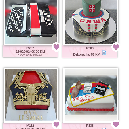
R257
R969
160/200/240/320 KM
Dekoracija: 55 KM
40/50/60/80 parčadi.
M112
R138
117/155/194/230 KM