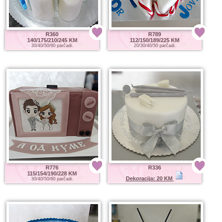
R360
R789
140/175/210/245 KM
112/150/189/225 KM
30/40/50/60 parčadi.
20/30/40/50 parčadi.
R776
R336
115/154/190/228 KM
Dekoracija: 20 KM
30/40/50/60 parčadi.