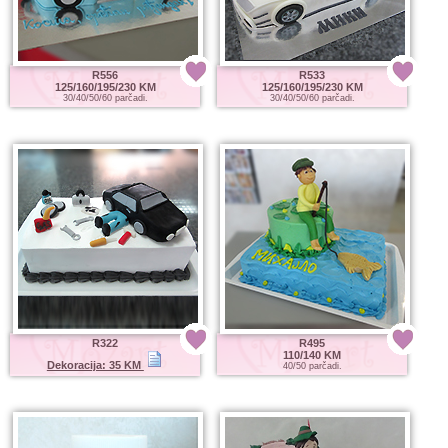
R556
R533
125/160/195/230 KM
125/160/195/230 KM
30/40/50/60 parčadi.
30/40/50/60 parčadi.
R322
R495
110/140 KM
Dekoracija: 35 KM
40/50 parčadi.