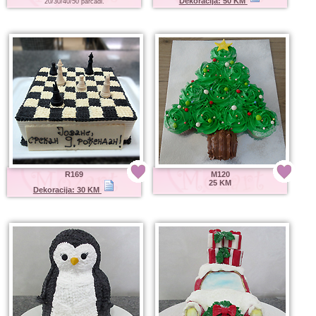
Dekoracija: 50 KM
20/30/40/50 parčadi.
R169
M120
25 KM
Dekoracija: 30 KM