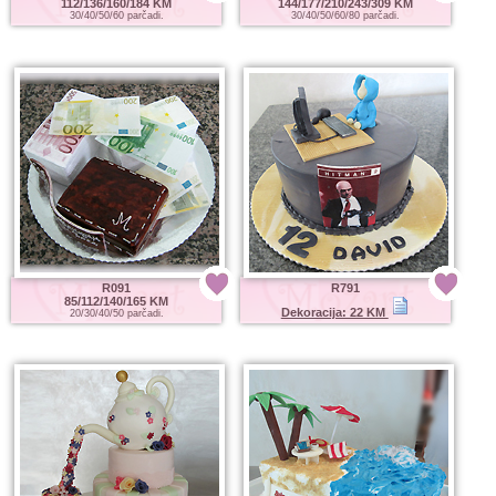
112/136/160/184 KM
144/177/210/243/309 KM
30/40/50/60 parčadi.
30/40/50/60/80 parčadi.
R091
R791
85/112/140/165 KM
Dekoracija: 22 KM
20/30/40/50 parčadi.