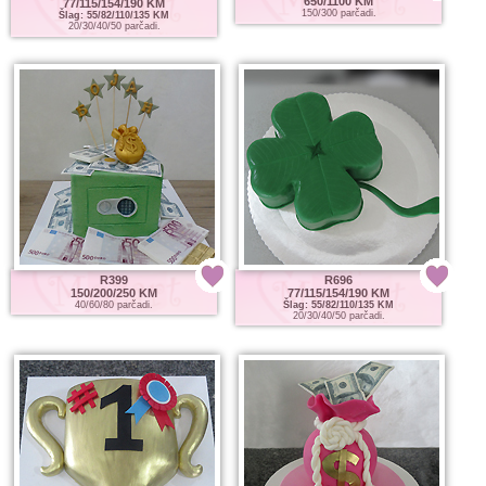
650/1100 KM
77/115/154/190 KM
150/300 parčadi.
Šlag: 55/82/110/135 KM
20/30/40/50 parčadi.
R399
R696
150/200/250 KM
77/115/154/190 KM
40/60/80 parčadi.
Šlag: 55/82/110/135 KM
20/30/40/50 parčadi.