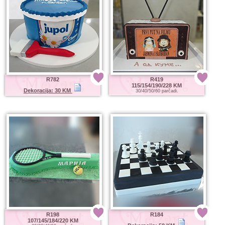
R782
R419
115/154/190/228 KM
Dekoracija: 30 KM
30/40/50/60 parčadi.
R198
R184
107/145/184/220 KM