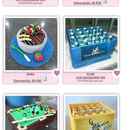
Dekoracija: 45 KM
20/30/40/50 parčadi.
R444
R149
110/180/320/490 KM
Dekoracija: 40 KM
20/40/90/160 parčadi.