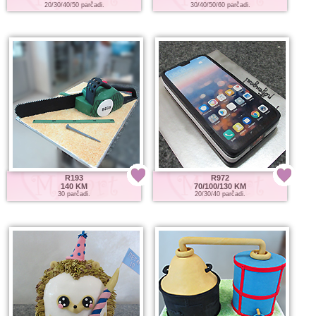
20/30/40/50 parčadi.
30/40/50/60 parčadi.
R193
R972
140 KM
70/100/130 KM
30 parčadi.
20/30/40 parčadi.