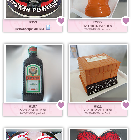
R359
R395
92/130/169/205 KM
Dekoracija: 40 KM
20/30/40/50 parčadi.
R197
R511
55/80/95/110 KM
70/97/125/150 KM
20/30/40/50 parčadi.
20/30/40/50 parčadi.