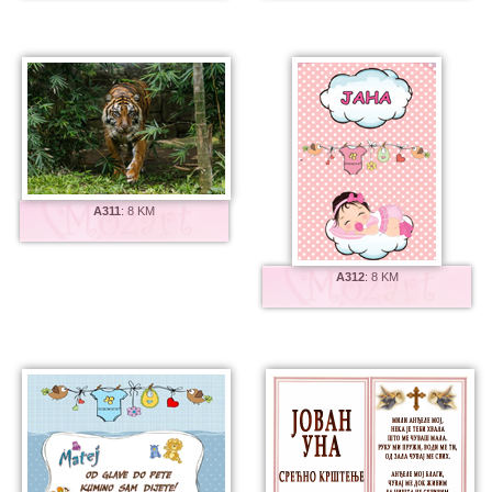
A311
:
8 KM
A312
:
8 KM