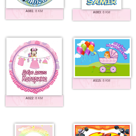
A081
:
8 KM
A083
:
8 KM
A515
:
8 KM
A022
:
8 KM