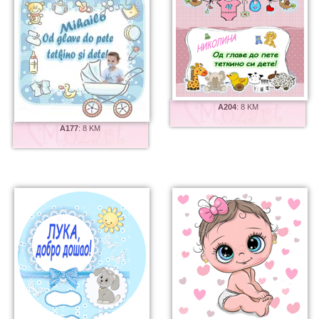
A204
:
8 KM
A177
:
8 KM