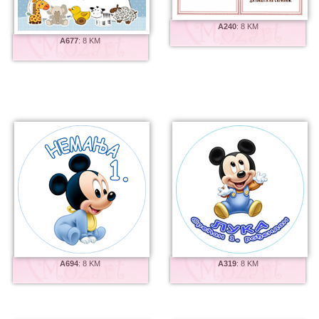
A240
:
8 KM
A677
:
8 KM
A694
:
8 KM
A319
:
8 KM