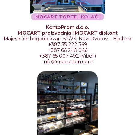
MOCART TORTE I KOLAČI
KontoProm d.o.o.
MOCART proizvodnja i MOCART diskont
Majevičkih brigada kvart 52/24, Novi Dvorovi - Bijeljina
+387 55 222 369
+387 66 240 046
+387 65 007 492 (Viber)
info
@
mocartbn
.
com