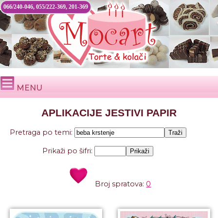
066/240-046, 055/222-369, 201-369
MENU
APLIKACIJE JESTIVI PAPIR
Pretraga po temi:
Prikaži po šifri:
Broj spratova:
0