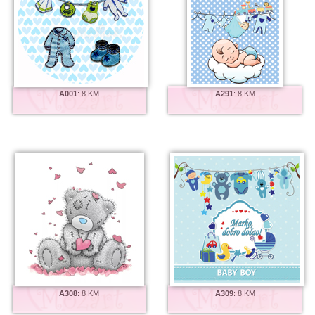
A001
:
8 KM
A291
:
8 KM
A308
:
8 KM
A309
:
8 KM