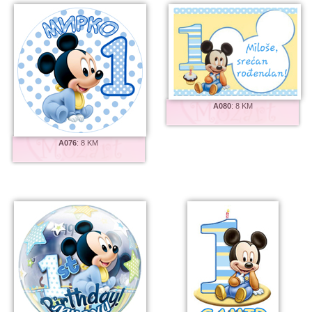
A080
:
8 KM
A076
:
8 KM