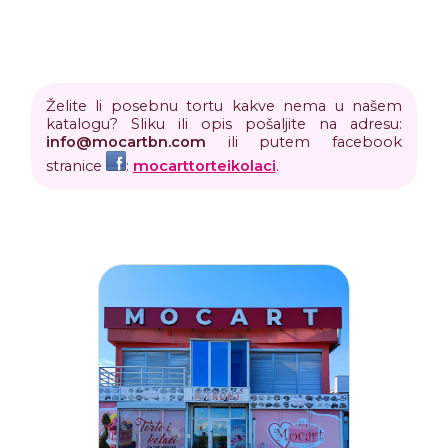
Želite li posebnu tortu kakve nema u našem
katalogu? Sliku ili opis pošaljite na adresu:
info
@
mocartbn
.
com
ili putem facebook
stranice
:
mocarttorteikolaci
.