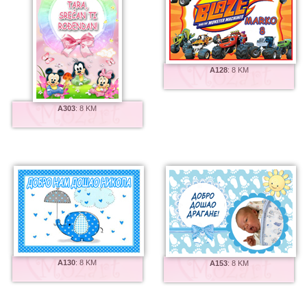
A128
:
8 KM
A303
:
8 KM
A130
:
8 KM
A153
:
8 KM