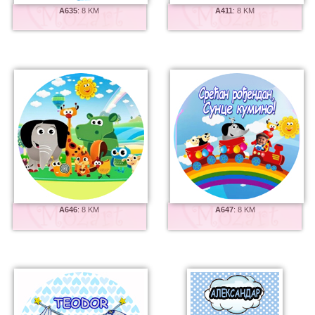
A635
:
8 KM
A411
:
8 KM
A646
:
8 KM
A647
:
8 KM