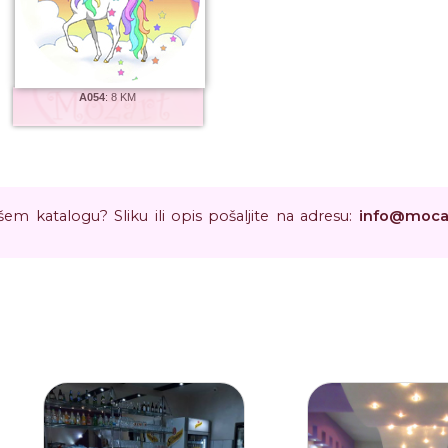
A054
:
8 KM
em katalogu? Sliku ili opis pošaljite na adresu:
info
@
moca