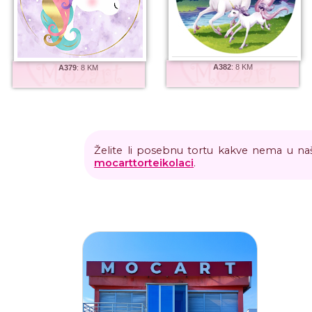
A382
:
8 KM
A379
:
8 KM
Želite li posebnu tortu kakve nema u naš
mocarttorteikolaci
.