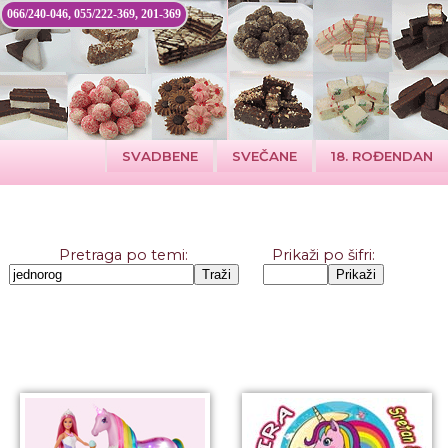
066/240-046, 055/222-369, 201-369
SVADBENE
SVEČANE
18. ROĐENDAN
Pretraga po temi:
Prikaži po šifri: