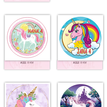
A111
:
8 KM
A112
:
8 KM