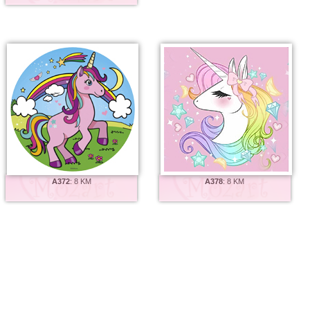
A372
:
8 KM
A378
:
8 KM