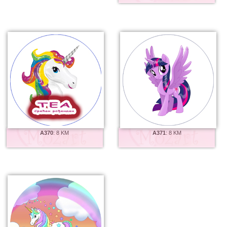
A370
:
8 KM
A371
:
8 KM