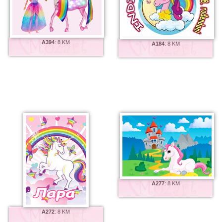
A394
:
8 KM
A184
:
8 KM
A277
:
8 KM
A272
:
8 KM