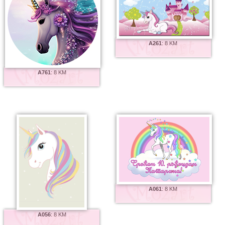
A261
:
8 KM
A761
:
8 KM
A061
:
8 KM
A056
:
8 KM