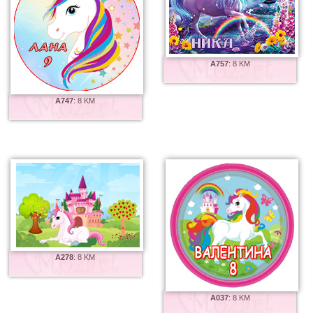
A757
:
8 KM
A747
:
8 KM
A278
:
8 KM
A037
:
8 KM