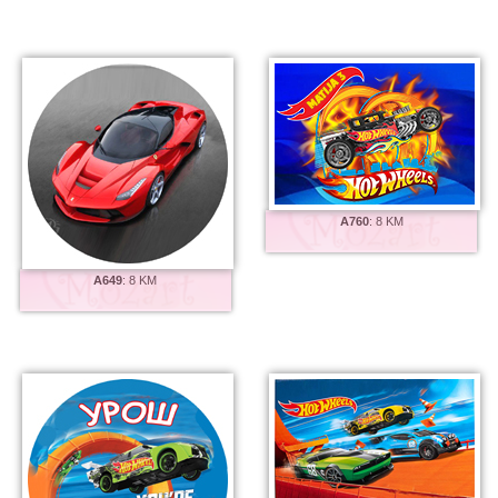
A760
:
8 KM
A649
:
8 KM