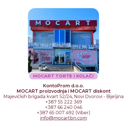
MOCART TORTE I KOLAČI
KontoProm d.o.o.
MOCART proizvodnja i MOCART diskont
Majevičkih brigada kvart 52/24, Novi Dvorovi - Bijeljina
+387 55 222 369
+387 66 240 046
+387 65 007 492 (Viber)
info
@
mocartbn
.
com