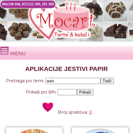
066/240-046, 055/222-369, 201-369
MENU
APLIKACIJE JESTIVI PAPIR
Pretraga po temi:
Prikaži po šifri:
Broj spratova:
0