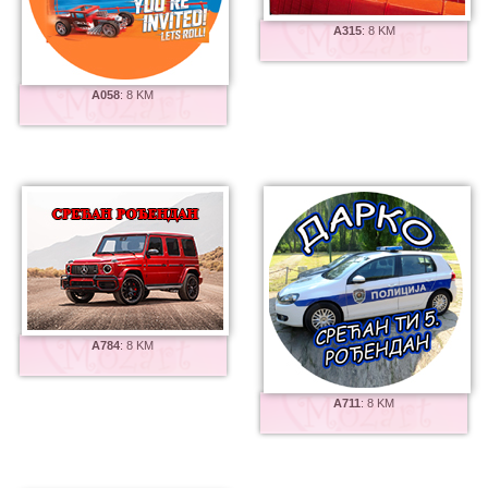
A315
:
8 KM
A058
:
8 KM
A784
:
8 KM
A711
:
8 KM