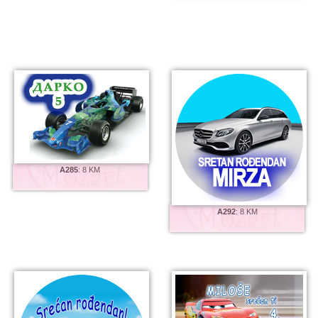
A285
:
8 KM
A292
:
8 KM