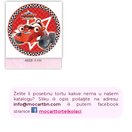
A519
:
8 KM
Želite li posebnu tortu kakve nema u našem
katalogu? Sliku ili opis pošaljite na adresu:
info
@
mocartbn
.
com
ili putem facebook
stranice
:
mocarttorteikolaci
.