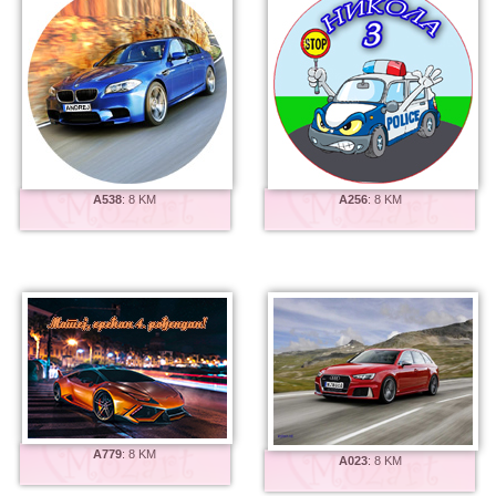
A538
:
8 KM
A256
:
8 KM
A779
:
8 KM
A023
:
8 KM