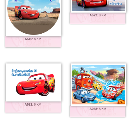
A572
:
8 KM
A516
:
8 KM
A521
:
8 KM
A048
:
8 KM