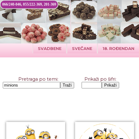
066/240-046, 055/222-369, 201-369
SVADBENE
SVEČANE
18. ROĐENDAN
Pretraga po temi:
Prikaži po šifri: