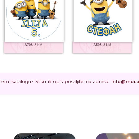
A708
:
8 KM
A598
:
8 KM
em katalogu? Sliku ili opis pošaljite na adresu:
info
@
moca