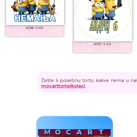
A706
:
8 KM
A707
:
8 KM
Želite li posebnu tortu kakve nema u naš
mocarttorteikolaci
.