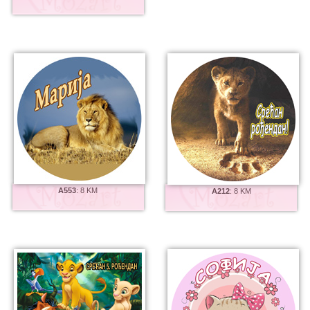
A553
:
8 KM
A212
:
8 KM