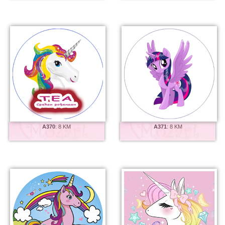
A370
:
8 KM
A371
:
8 KM