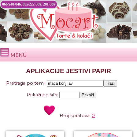
066/240-046, 055/222-369, 201-369
MENU
APLIKACIJE JESTIVI PAPIR
Pretraga po temi:
Prikaži po šifri:
Broj spratova:
0