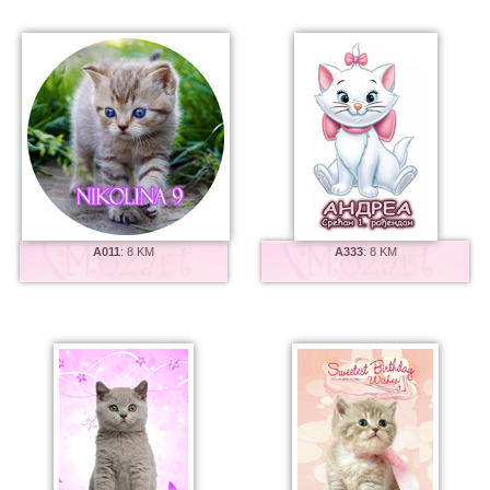
A011
:
8 KM
A333
:
8 KM