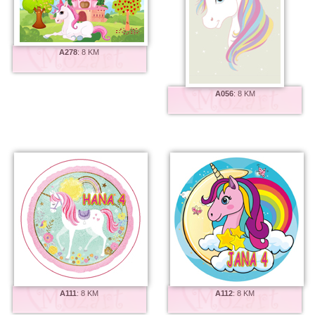
A278
:
8 KM
A056
:
8 KM
A111
:
8 KM
A112
:
8 KM