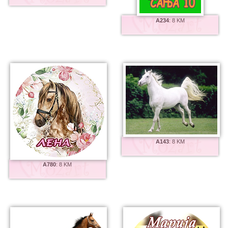
A234
:
8 KM
A143
:
8 KM
A780
:
8 KM