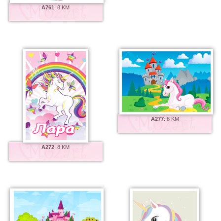
A761
:
8 KM
A277
:
8 KM
A272
:
8 KM