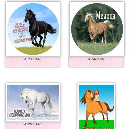
A523
:
8 KM
A554
:
8 KM
A226
:
8 KM