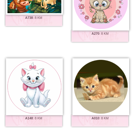
A738
:
8 KM
A270
:
8 KM
A148
:
8 KM
A010
:
8 KM