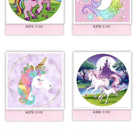
A372
:
8 KM
A378
:
8 KM
A382
:
8 KM
A379
:
8 KM