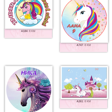
A184
:
8 KM
A747
:
8 KM
A261
:
8 KM