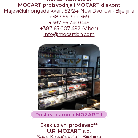
MOCART proizvodnja i MOCART diskont
Majevičkih brigada kvart 52/24, Novi Dvorovi - Bijeljina
+387 55 222 369
+387 66 240 046
+387 65 007 492 (Viber)
info
@
mocartbn
.
com
Poslastičarnica MOZART 1
Ekskluzivni prodavac**
U.R. MOZART s.p.
Save Kovačevića 1, Bijeljina