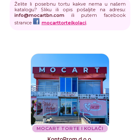
Želite li posebnu tortu kakve nema u našem
katalogu? Sliku ili opis pošaljite na adresu:
info
@
mocartbn
.
com
ili putem facebook
stranice
:
mocarttorteikolaci
.
MOCART TORTE I KOLAČI
KontoProm d.o.o.